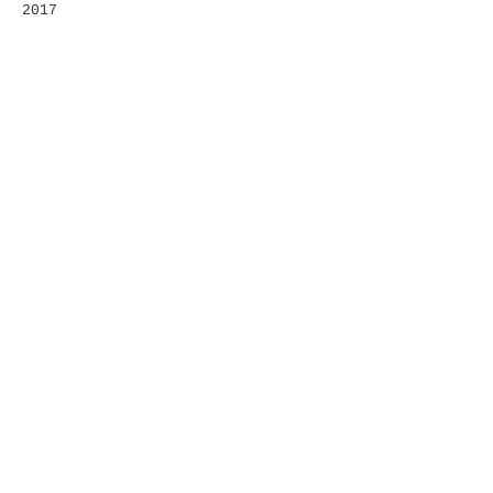
2017
crédit photo:
David Jorge