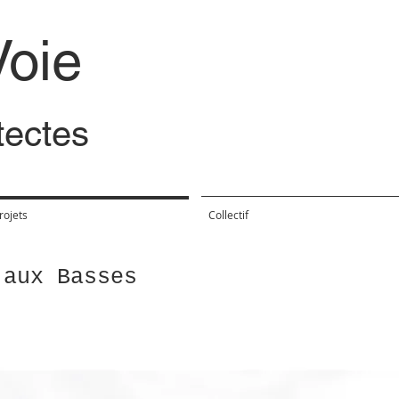
Voie
itectes
rojets
Collectif
 aux Basses