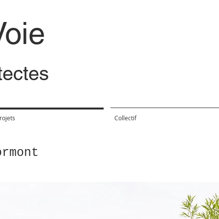
Voie
itectes
rojets
Collectif
ormont