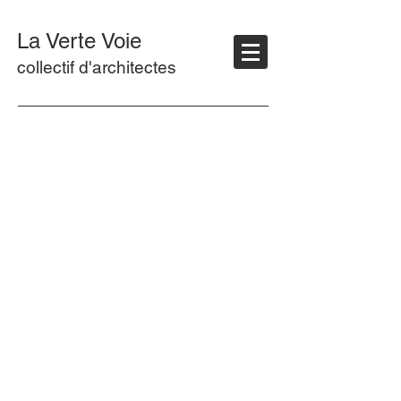
La Verte Voie
collectif d'architectes
MAISON NEUVE
MAISON NEUVE
avec cabinet pour
à Mormont
un psychiatre
MAISON KANGOUROU
MAISON NEUVE
aux Basses
avec un bureau
d'accueil de
camping