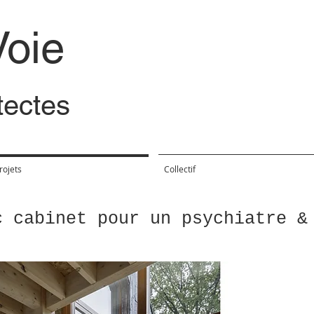
Voie
itectes
rojets
Collectif
c cabinet pour un psychiatre &